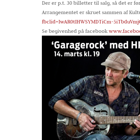
Der er p.t. 30 billetter til salg, så det er fø
Arrangementet er skruet sammen af Kul
fbclid=IwAR0tIHWSYMDTiCm-5iTbduVmj
Se begivenhed på facebook
www.faceboo