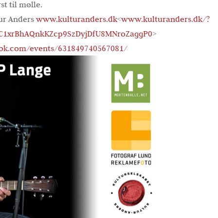
rst til mølle.
tur Anders
www.kulturanders.dk
<
www.kulturanders.dk/?
C1xrBhAQnkKZcp9SzDyjDfU8MNroZaggP0
>
k.com/events/631849740567081/