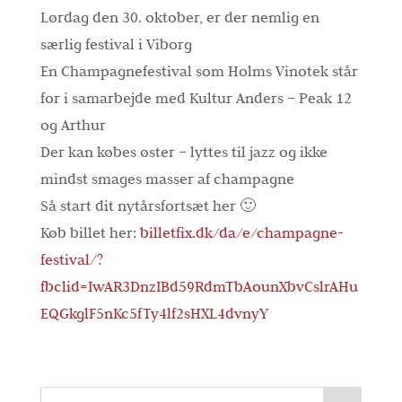
Lørdag den 30. oktober, er der nemlig en
særlig festival i Viborg
En Champagnefestival som Holms Vinotek står
for i samarbejde med Kultur Anders – Peak 12
og Arthur
Der kan købes øster – lyttes til jazz og ikke
mindst smages masser af champagne
Så start dit nytårsfortsæt her 🙂
Køb billet her:
billetfix.dk/da/e/champagne-
festival/?
fbclid=IwAR3DnzIBd59RdmTbAounXbvCslrAHu
EQGkglF5nKc5fTy4lf2sHXL4dvnyY